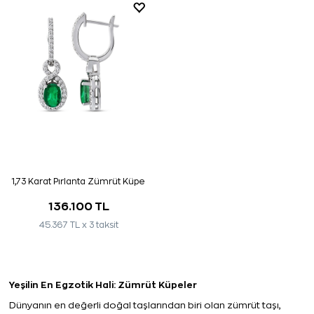
1,73 Karat Pırlanta Zümrüt Küpe
136.100 TL
45.367 TL x 3 taksit
Yeşilin En Egzotik Hali: Zümrüt Küpeler 
Dünyanın en değerli doğal taşlarından biri olan zümrüt taşı, 