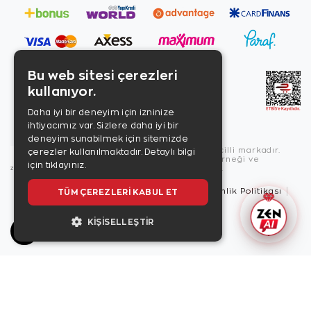
Bu web sitesi çerezleri
kullanıyor.
Daha iyi bir deneyim için izninize
ihtiyacımız var. Sizlere daha iyi bir
deneyim sunabilmek için sitemizde
Copyright © 2026, Zen Diamond tescilli markadır.
çerezler kullanılmaktadır.
Detaylı bilgi
Zen Diamond Birleşmiş Markalar Derneği ve
için tıklayınız.
Turquality Destek Programı üyesidir.
TÜM ÇEREZLERI KABUL ET
Kullanım Şartları
Gizlilik İlkeleri
Güvenlik Politikası
Çerez Politikası
KIŞISELLEŞTIR