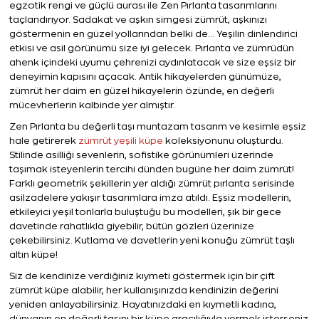
egzotik rengi ve güçlü aurası ile Zen Pırlanta tasarımlarını 
taçlandırıyor. Sadakat ve aşkın simgesi zümrüt, aşkınızı 
göstermenin en güzel yollarından belki de… Yeşilin dinlendirici 
etkisi ve asil görünümü size iyi gelecek. Pırlanta ve zümrüdün 
ahenk içindeki uyumu çehrenizi aydınlatacak ve size eşsiz bir 
deneyimin kapısını açacak. Antik hikayelerden günümüze, 
zümrüt her daim en güzel hikayelerin özünde, en değerli 
mücevherlerin kalbinde yer almıştır. 
Zen Pırlanta bu değerli taşı muntazam tasarım ve kesimle eşsiz 
hale getirerek 
zümrüt yeşili küpe
 koleksiyonunu oluşturdu. 
Stilinde asilliği sevenlerin, sofistike görünümleri üzerinde 
taşımak isteyenlerin tercihi dünden bugüne her daim zümrüt! 
Farklı geometrik şekillerin yer aldığı zümrüt pırlanta serisinde 
asilzadelere yakışır tasarımlara imza atıldı. Eşsiz modellerin, 
etkileyici yeşil tonlarla buluştuğu bu modelleri, şık bir gece 
davetinde rahatlıkla giyebilir, bütün gözleri üzerinize 
çekebilirsiniz. Kutlama ve davetlerin yeni konuğu zümrüt taşlı 
altın küpe! 
Siz de kendinize verdiğiniz kıymeti göstermek için bir çift 
zümrüt küpe alabilir, her kullanışınızda kendinizin değerini 
yeniden anlayabilirsiniz. Hayatınızdaki en kıymetli kadına, 
dünyanın en değerli taşını bir küpe aracılığıyla vermek isterseniz 