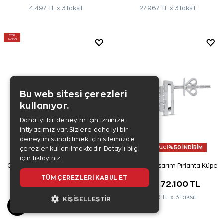
4.497 TL x 3 taksit
27.967 TL x 3 taksit
ÇOK
SATAN
Bu web sitesi çerezleri
kullanıyor.
Daha iyi bir deneyim için izninize
ihtiyacımız var. Sizlere daha iyi bir
deneyim sunabilmek için sitemizde
Üyelere Özel
%50 İNDİRİM
Üyelere Özel
%50 İNDİRİM
çerezler kullanılmaktadır.
Detaylı bilgi
için tıklayınız.
0,40 Karat Tektaş Pırlanta Küpe
0,65 Karat Tasarım Pırlanta Küpe
TÜM ÇEREZLERI KABUL ET
36.090 TL
72.100 TL
72.200 TL
144.200 TL
12.030 TL x 3 taksit
24.033 TL x 3 taksit
KIŞISELLEŞTIR