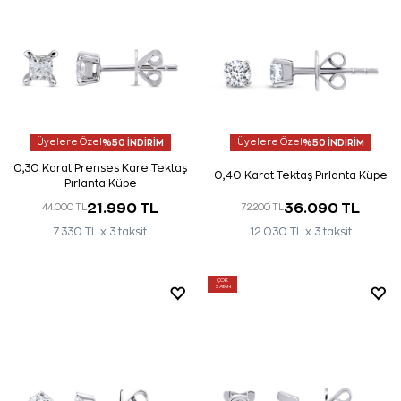
Üyelere Özel
%50 İNDİRİM
Üyelere Özel
%50 İNDİRİM
0,30 Karat Prenses Kare Tektaş
0,40 Karat Tektaş Pırlanta Küpe
Pırlanta Küpe
21.990 TL
36.090 TL
44.000 TL
72.200 TL
7.330 TL x 3 taksit
12.030 TL x 3 taksit
ÇOK
SATAN