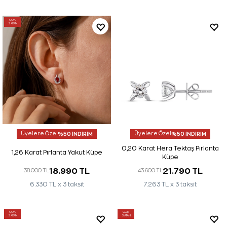
ÇOK
SATAN
Üyelere Özel
%50 İNDİRİM
Üyelere Özel
%50 İNDİRİM
0,20 Karat Hera Tektaş Pırlanta
1,26 Karat Pırlanta Yakut Küpe
Küpe
18.990 TL
21.790 TL
38.000 TL
43.600 TL
6.330 TL x 3 taksit
7.263 TL x 3 taksit
ÇOK
ÇOK
SATAN
SATAN