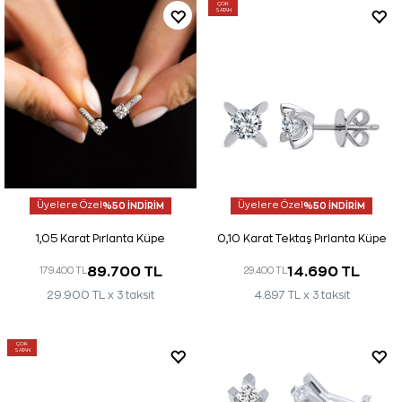
ÇOK
SATAN
Üyelere Özel
%50 İNDİRİM
Üyelere Özel
%50 İNDİRİM
1,05 Karat Pırlanta Küpe
0,10 Karat Tektaş Pırlanta Küpe
89.700 TL
14.690 TL
179.400 TL
29.400 TL
29.900 TL x 3 taksit
4.897 TL x 3 taksit
ÇOK
SATAN