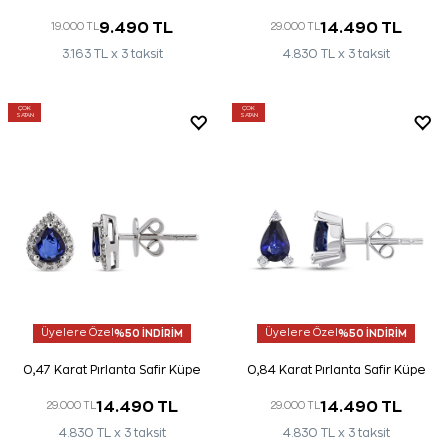
9.490 TL
14.490 TL
19.000 TL
29.000 TL
3.163 TL x 3 taksit
4.830 TL x 3 taksit
ÇOK
ÇOK
SATAN
SATAN
Üyelere Özel
%50 İNDİRİM
Üyelere Özel
%50 İNDİRİM
0,47 Karat Pırlanta Safir Küpe
0,84 Karat Pırlanta Safir Küpe
14.490 TL
14.490 TL
29.000 TL
29.000 TL
4.830 TL x 3 taksit
4.830 TL x 3 taksit