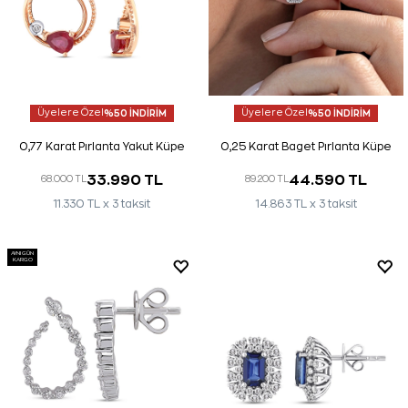
Üyelere Özel
%50 İNDİRİM
Üyelere Özel
%50 İNDİRİM
0,77 Karat Pırlanta Yakut Küpe
0,25 Karat Baget Pırlanta Küpe
33.990 TL
44.590 TL
68.000 TL
89.200 TL
11.330 TL x 3 taksit
14.863 TL x 3 taksit
AYNI GÜN
KARGO