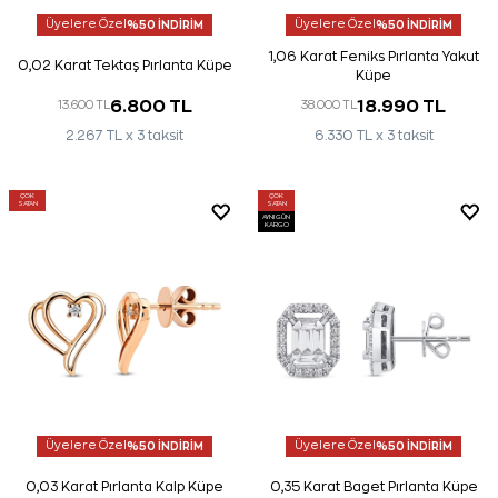
Üyelere Özel
%50 İNDİRİM
Üyelere Özel
%50 İNDİRİM
1,06 Karat Feniks Pırlanta Yakut
0,02 Karat Tektaş Pırlanta Küpe
Küpe
6.800 TL
18.990 TL
13.600 TL
38.000 TL
2.267 TL x 3 taksit
6.330 TL x 3 taksit
ÇOK
ÇOK
SATAN
SATAN
AYNI GÜN
KARGO
Üyelere Özel
%50 İNDİRİM
Üyelere Özel
%50 İNDİRİM
0,03 Karat Pırlanta Kalp Küpe
0,35 Karat Baget Pırlanta Küpe