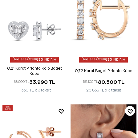
Üyelere Özel
%50 İNDİRİM
Üyelere Özel
%50 İNDİRİM
0,21 Karat Pırlanta Kalp Baget
0,72 Karat Baget Pırlanta Küpe
Küpe
33.990 TL
80.500 TL
68.000 TL
161.100 TL
11.330 TL x 3 taksit
26.833 TL x 3 taksit
ÇOK
SATAN