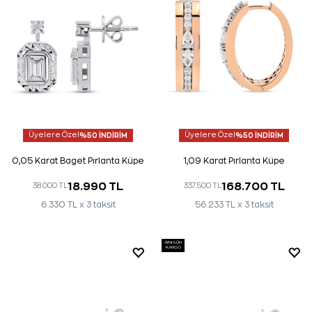
Üyelere Özel
%50 İNDİRİM
Üyelere Özel
%50 İNDİRİM
0,05 Karat Baget Pırlanta Küpe
1,09 Karat Pırlanta Küpe
18.990 TL
168.700 TL
38.000 TL
337.500 TL
6.330 TL x 3 taksit
56.233 TL x 3 taksit
AYNI GÜN
KARGO