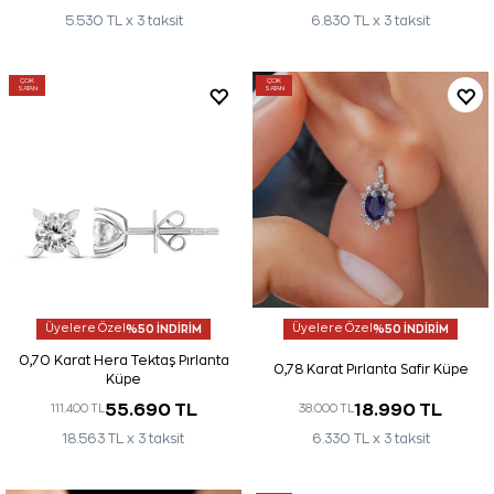
5.530 TL x 3 taksit
6.830 TL x 3 taksit
ÇOK
ÇOK
SATAN
SATAN
Üyelere Özel
%50 İNDİRİM
Üyelere Özel
%50 İNDİRİM
0,70 Karat Hera Tektaş Pırlanta
0,78 Karat Pırlanta Safir Küpe
Küpe
55.690 TL
18.990 TL
111.400 TL
38.000 TL
18.563 TL x 3 taksit
6.330 TL x 3 taksit