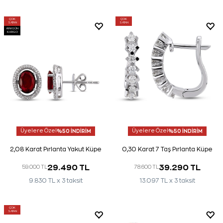
ÇOK
ÇOK
SATAN
SATAN
AYNI GÜN
KARGO
Üyelere Özel
%50 İNDİRİM
Üyelere Özel
%50 İNDİRİM
2,08 Karat Pırlanta Yakut Küpe
0,30 Karat 7 Taş Pırlanta Küpe
29.490 TL
39.290 TL
59.000 TL
78.600 TL
9.830 TL x 3 taksit
13.097 TL x 3 taksit
ÇOK
SATAN