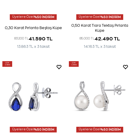
Üyelere Özel
%50 İNDİRİM
Üyelere Özel
%50 İNDİRİM
0,50 Karat Tiara Tektaş Pırlanta
0,30 Karat Pırlanta Beştaş Küpe
Küpe
41.590 TL
42.490 TL
83.200 TL
85.000 TL
13.863 TL x 3 taksit
14.163 TL x 3 taksit
ÇOK
ÇOK
SATAN
SATAN
Üyelere Özel
%50 İNDİRİM
Üyelere Özel
%50 İNDİRİM