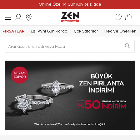
Online Özel 14 Gün Kayıpsız İade
FIRSATLAR
Aynı Gün Kargo
Çok Satanlar
Hediye Önerileri