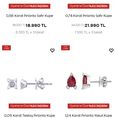
Üyelere Özel
%50 İNDİRİM
Üyelere Özel
%50 İNDİRİM
0,56 Karat Pırlanta Safir Küpe
0,78 Karat Pırlanta Safir Küpe
18.990 TL
21.990 TL
38.000 TL
44.000 TL
6.330 TL x 3 taksit
7.330 TL x 3 taksit
ÇOK
ÇOK
SATAN
SATAN
Üyelere Özel
%50 İNDİRİM
Üyelere Özel
%50 İNDİRİM
0,06 Karat Tektaş Pırlanta Küpe
1,24 Karat Pırlanta Yakut Küpe