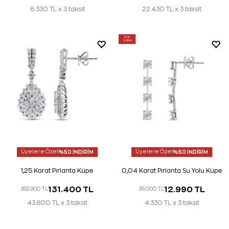
6.330 TL x 3 taksit
22.430 TL x 3 taksit
ÇOK
SATAN
Üyelere Özel
%50 İNDİRİM
Üyelere Özel
%50 İNDİRİM
1,25 Karat Pırlanta Küpe
0,04 Karat Pırlanta Su Yolu Küpe
131.400 TL
12.990 TL
262.900 TL
26.000 TL
43.800 TL x 3 taksit
4.330 TL x 3 taksit