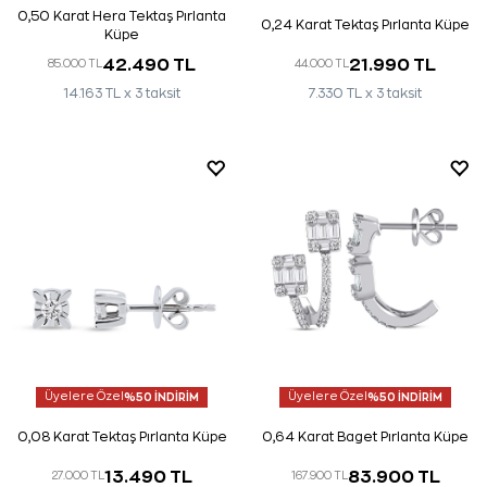
0,50 Karat Hera Tektaş Pırlanta
0,24 Karat Tektaş Pırlanta Küpe
Küpe
42.490 TL
21.990 TL
85.000 TL
44.000 TL
14.163 TL x 3 taksit
7.330 TL x 3 taksit
Üyelere Özel
%50 İNDİRİM
Üyelere Özel
%50 İNDİRİM
0,08 Karat Tektaş Pırlanta Küpe
0,64 Karat Baget Pırlanta Küpe
13.490 TL
83.900 TL
27.000 TL
167.900 TL