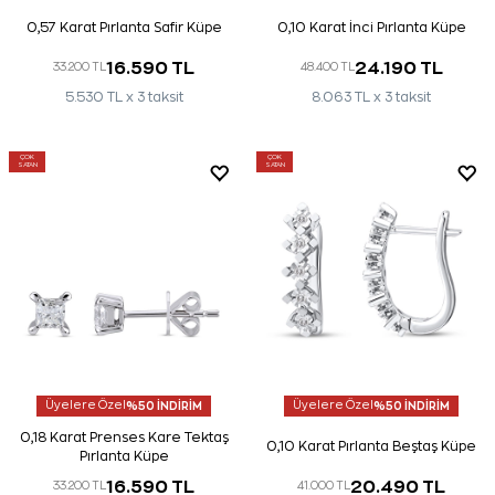
0,57 Karat Pırlanta Safir Küpe
0,10 Karat İnci Pırlanta Küpe
16.590 TL
24.190 TL
33.200 TL
48.400 TL
5.530 TL x 3 taksit
8.063 TL x 3 taksit
ÇOK
ÇOK
SATAN
SATAN
Üyelere Özel
%50 İNDİRİM
Üyelere Özel
%50 İNDİRİM
0,18 Karat Prenses Kare Tektaş
0,10 Karat Pırlanta Beştaş Küpe
Pırlanta Küpe
16.590 TL
20.490 TL
33.200 TL
41.000 TL