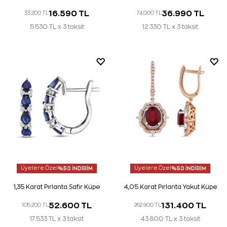
16.590 TL
36.990 TL
33.200 TL
74.000 TL
5.530 TL x 3 taksit
12.330 TL x 3 taksit
Üyelere Özel
%50 İNDİRİM
Üyelere Özel
%50 İNDİRİM
1,35 Karat Pırlanta Safir Küpe
4,05 Karat Pırlanta Yakut Küpe
52.600 TL
131.400 TL
105.200 TL
262.900 TL
17.533 TL x 3 taksit
43.800 TL x 3 taksit