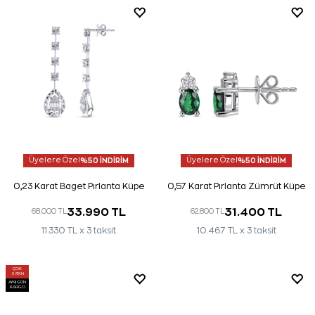
Üyelere Özel
%50 İNDİRİM
Üyelere Özel
%50 İNDİRİM
0,23 Karat Baget Pırlanta Küpe
0,57 Karat Pırlanta Zümrüt Küpe
33.990 TL
31.400 TL
68.000 TL
62.800 TL
11.330 TL x 3 taksit
10.467 TL x 3 taksit
ÇOK
SATAN
AYNI GÜN
KARGO