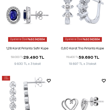
Üyelere Özel
%50 İNDİRİM
Üyelere Özel
%50 İNDİRİM
1,28 Karat Pırlanta Safir Küpe
0,60 Karat Tria Pırlanta Küpe
29.490 TL
59.690 TL
59.000 TL
119.400 TL
9.830 TL x 3 taksit
19.897 TL x 3 taksit
ÇOK
SATAN