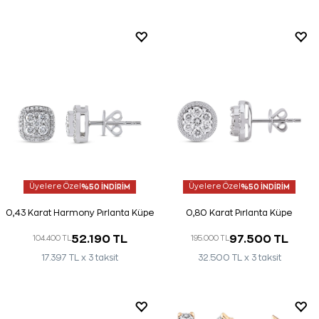
Üyelere Özel
%50 İNDİRİM
Üyelere Özel
%50 İNDİRİM
0,43 Karat Harmony Pırlanta Küpe
0,80 Karat Pırlanta Küpe
52.190 TL
97.500 TL
104.400 TL
195.000 TL
17.397 TL x 3 taksit
32.500 TL x 3 taksit