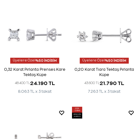
Üyelere Özel
%50 İNDİRİM
Üyelere Özel
%50 İNDİRİM
0,32 Karat Pırlanta Prenses Kare
0,20 Karat Tiara Tektaş Pırlanta
Tektaş Küpe
Küpe
24.190 TL
21.790 TL
48.400 TL
43.600 TL
8.063 TL x 3 taksit
7.263 TL x 3 taksit
ÇOK
SATAN
AYNI GÜN
KARGO