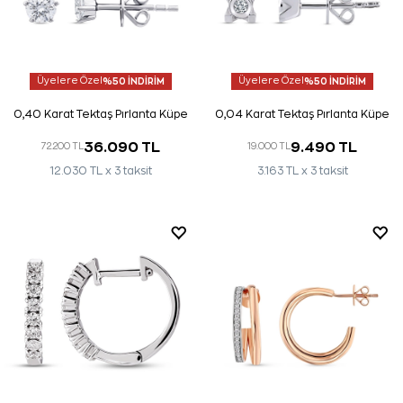
Üyelere Özel
%50 İNDİRİM
Üyelere Özel
%50 İNDİRİM
0,40 Karat Tektaş Pırlanta Küpe
0,04 Karat Tektaş Pırlanta Küpe
36.090 TL
9.490 TL
72.200 TL
19.000 TL
12.030 TL x 3 taksit
3.163 TL x 3 taksit