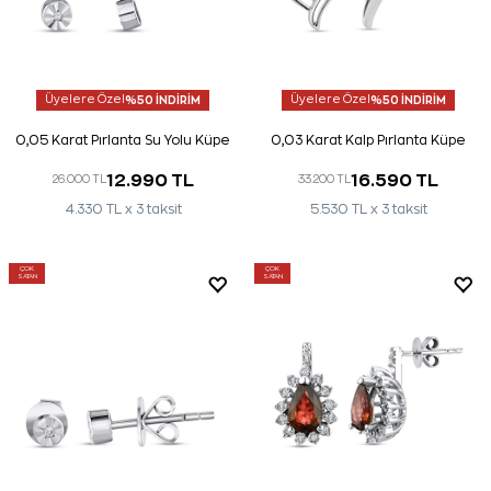
Üyelere Özel
%50 İNDİRİM
Üyelere Özel
%50 İNDİRİM
0,05 Karat Pırlanta Su Yolu Küpe
0,03 Karat Kalp Pırlanta Küpe
12.990 TL
16.590 TL
26.000 TL
33.200 TL
4.330 TL x 3 taksit
5.530 TL x 3 taksit
ÇOK
ÇOK
SATAN
SATAN