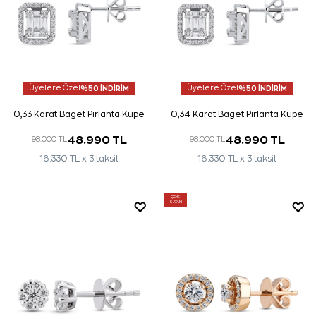
Üyelere Özel
%50 İNDİRİM
Üyelere Özel
%50 İNDİRİM
0,33 Karat Baget Pırlanta Küpe
0,34 Karat Baget Pırlanta Küpe
48.990 TL
48.990 TL
98.000 TL
98.000 TL
16.330 TL x 3 taksit
16.330 TL x 3 taksit
ÇOK
SATAN