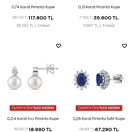
0,74 Karat Pırlanta Küpe
0,13 Karat Pırlanta Küpe
117.800 TL
35.600 TL
235.700 TL
71.300 TL
39.267 TL x 3 taksit
11.867 TL x 3 taksit
Üyelere Özel
%50 İNDİRİM
Üyelere Özel
%50 İNDİRİM
0,04 Karat İnci Pırlanta Küpe
2,28 Karat Pırlanta Safir Küpe
18.990 TL
67.290 TL
38.000 TL
134.600 TL