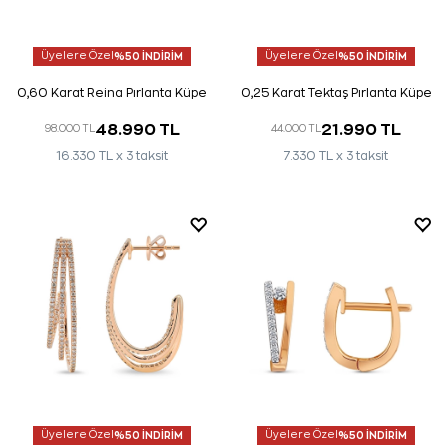
Üyelere Özel
%50 İNDİRİM
Üyelere Özel
%50 İNDİRİM
0,60 Karat Reina Pırlanta Küpe
0,25 Karat Tektaş Pırlanta Küpe
48.990 TL
21.990 TL
98.000 TL
44.000 TL
16.330 TL x 3 taksit
7.330 TL x 3 taksit
Üyelere Özel
%50 İNDİRİM
Üyelere Özel
%50 İNDİRİM