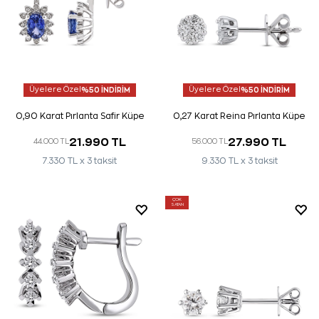
Üyelere Özel
%50 İNDİRİM
Üyelere Özel
%50 İNDİRİM
0,90 Karat Pırlanta Safir Küpe
0,27 Karat Reina Pırlanta Küpe
21.990 TL
27.990 TL
44.000 TL
56.000 TL
7.330 TL x 3 taksit
9.330 TL x 3 taksit
ÇOK
SATAN