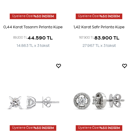
Üyelere Özel
%50 İNDİRİM
Üyelere Özel
%50 İNDİRİM
0,44 Karat Tasarım Pırlanta Küpe
1,42 Karat Safir Pırlanta Küpe
44.590 TL
83.900 TL
89.200 TL
167.900 TL
14.863 TL x 3 taksit
27.967 TL x 3 taksit
Üyelere Özel
%50 İNDİRİM
Üyelere Özel
%50 İNDİRİM