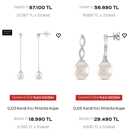
67.100 TL
56.690 TL
134.200 TL
113.400 TL
22.367 TL x 3 taksit
18.897 TL x 3 taksit
AYNI GÜN
KARGO
Üyelere Özel
%50 İNDİRİM
Üyelere Özel
%50 İNDİRİM
0,03 Karat İnci Pırlanta Küpe
0,06 Karat İnci Pırlanta Küpe
18.990 TL
29.490 TL
38.000 TL
59.000 TL
6.330 TL x 3 taksit
9.830 TL x 3 taksit