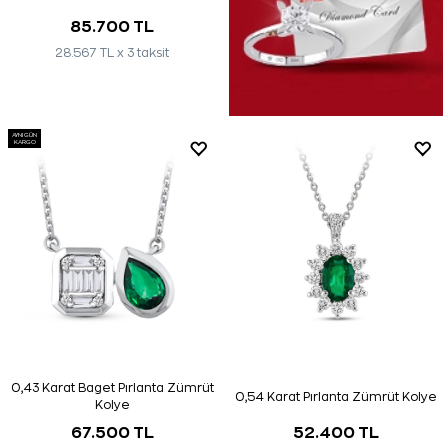
85.700 TL
28.567 TL x 3 taksit
AYNI GÜN
KARGO
0,43 Karat Baget Pırlanta Zümrüt
0,54 Karat Pırlanta Zümrüt Kolye
Kolye
67.500 TL
52.400 TL