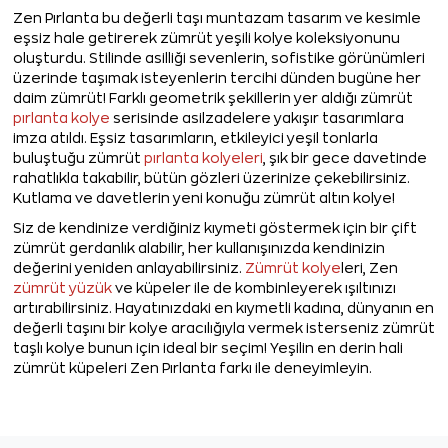
Zen Pırlanta bu değerli taşı muntazam tasarım ve kesimle
eşsiz hale getirerek zümrüt yeşili kolye koleksiyonunu
oluşturdu. Stilinde asilliği sevenlerin, sofistike görünümleri
üzerinde taşımak isteyenlerin tercihi dünden bugüne her
daim zümrüt! Farklı geometrik şekillerin yer aldığı zümrüt
pırlanta kolye
serisinde asilzadelere yakışır tasarımlara
imza atıldı. Eşsiz tasarımların, etkileyici yeşil tonlarla
buluştuğu zümrüt
pırlanta kolyeleri
, şık bir gece davetinde
rahatlıkla takabilir, bütün gözleri üzerinize çekebilirsiniz.
Kutlama ve davetlerin yeni konuğu zümrüt altın kolye!
Siz de kendinize verdiğiniz kıymeti göstermek için bir çift
zümrüt gerdanlık alabilir, her kullanışınızda kendinizin
değerini yeniden anlayabilirsiniz.
Zümrüt kolye
leri, Zen
zümrüt yüzük
ve küpeler ile de kombinleyerek ışıltınızı
artırabilirsiniz. Hayatınızdaki en kıymetli kadına, dünyanın en
değerli taşını bir kolye aracılığıyla vermek isterseniz zümrüt
taşlı kolye bunun için ideal bir seçim! Yeşilin en derin hali
zümrüt küpeleri Zen Pırlanta farkı ile deneyimleyin.