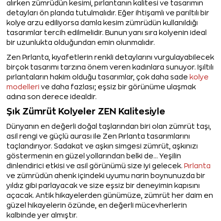
alırken zümrüdün kesimi, pırlantanın kalitesi ve tasarımın
detayları ön planda tutulmalıdır. Eğer ihtişamlı ve parıltılı bir
kolye arzu ediliyorsa damla kesim zümrüdün kullanıldığı
tasarımlar tercih edilmelidir. Bunun yanı sıra kolyenin ideal
bir uzunlukta olduğundan emin olunmalıdır.
Zen Pırlanta, kıyafetlerin renkli detaylarını vurgulayabilecek
birçok tasarımı tarzına önem veren kadınlara sunuyor. Işıltılı
pırlantaların hakim olduğu tasarımlar, çok daha sade
kolye
modelleri
ve daha fazlası; eşsiz bir görünüme ulaşmak
adına son derece idealdir.
Şık Zümrüt Kolyeler ZEN Kalitesiyle
Dünyanın en değerli doğal taşlarından biri olan zümrüt taşı,
asil rengi ve güçlü aurası ile Zen Pırlanta tasarımlarını
taçlandırıyor. Sadakat ve aşkın simgesi zümrüt, aşkınızı
göstermenin en güzel yollarından belki de… Yeşilin
dinlendirici etkisi ve asil görünümü size iyi gelecek.
Pırlanta
ve zümrüdün ahenk içindeki uyumu narin boynunuzda bir
yıldız gibi parlayacak ve size eşsiz bir deneyimin kapısını
açacak. Antik hikayelerden günümüze, zümrüt her daim en
güzel hikayelerin özünde, en değerli mücevherlerin
kalbinde yer almıştır.