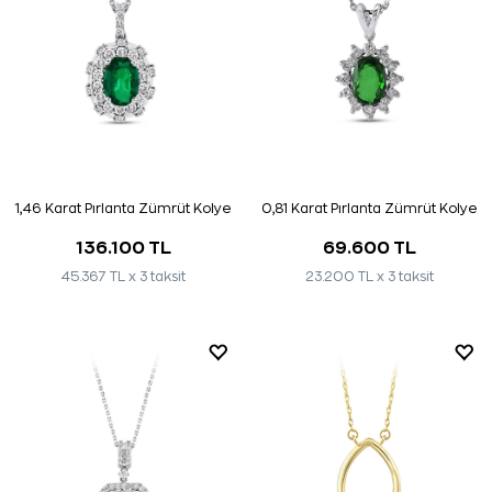
1,46 Karat Pırlanta Zümrüt Kolye
0,81 Karat Pırlanta Zümrüt Kolye
136.100 TL
69.600 TL
45.367 TL x 3 taksit
23.200 TL x 3 taksit