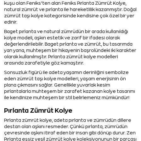
kuşu olan Feniks’ten alan Feniks Pırlanta Zümrüt Kolye,
natural zümrüt ve pırlanta ile hareketlilik kazanmıştır. Doğal
zümrüt taşı kolye kategorisinde kendisine çok özel bir yer
edinir.
Baget pırlanta ve natural zümrüdün bir arada kullanıldığı
kolye modeli, aşkın estetik ve zarif bir ifadesi olarak
değerlendirilebilir. Baget pırlanta ve zümrüt, bu tasarımda
yan yana, muhteşem bir hikayenin başrolündeki iki karakter
olarak kullanılmıştır. Pırlanta zümrüt kolye modelleri
arasında zarafetiyle göz kamaştırır.
Sonsuzluk figürü ile adeta yaşamın derinliğini sembolize
eden zümrüt taşı kolye modelleri, yaşam enerjisinin ön
plana çıkmasını sağlar. Genellikle yuvarlak kesim
pırlantalarla muhteşem bir zarafet kazanan kolye tasarımı
ile kendinize muhteşem bir stil belirlemeniz mümkündür!
Pırlanta Zümrüt Kolye
Pırlanta zümrüt kolye, adeta pırlanta ve zümrüdün dillere
destan olan aşkını resmeder. Çünkü pırlanta, zümrüdün
çevresinde aşkını itiraf eden bir insan gibi dönüp durur. Zen
Pırlanta eşsiz yeşil zümrüt kolye koleksiyonunun bir parçası