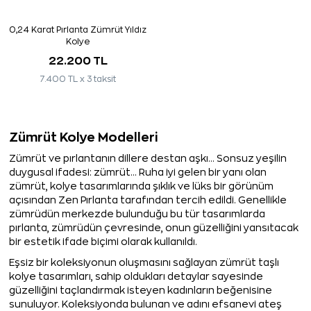
0,24 Karat Pırlanta Zümrüt Yıldız
Kolye
22.200 TL
7.400 TL x 3 taksit
Zümrüt Kolye Modelleri
Zümrüt ve pırlantanın dillere destan aşkı… Sonsuz yeşilin
duygusal ifadesi: zümrüt… Ruha iyi gelen bir yanı olan
zümrüt, kolye tasarımlarında şıklık ve lüks bir görünüm
açısından Zen Pırlanta tarafından tercih edildi. Genellikle
zümrüdün merkezde bulunduğu bu tür tasarımlarda
pırlanta, zümrüdün çevresinde, onun güzelliğini yansıtacak
bir estetik ifade biçimi olarak kullanıldı.
Eşsiz bir koleksiyonun oluşmasını sağlayan zümrüt taşlı
kolye tasarımları, sahip oldukları detaylar sayesinde
güzelliğini taçlandırmak isteyen kadınların beğenisine
sunuluyor. Koleksiyonda bulunan ve adını efsanevi ateş