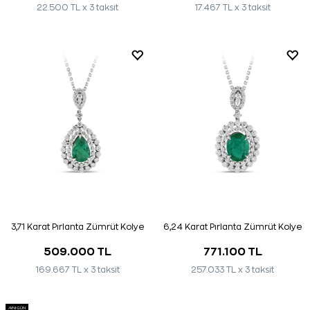
22.500 TL x 3 taksit
17.467 TL x 3 taksit
3,71 Karat Pırlanta Zümrüt Kolye
6,24 Karat Pırlanta Zümrüt Kolye
509.000 TL
771.100 TL
169.667 TL x 3 taksit
257.033 TL x 3 taksit
AYNI GÜN