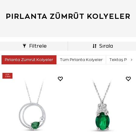
PIRLANTA ZÜMRÜT KOLYELER
Filtrele
Sırala
Pırlanta Zümrüt Kolyeler
Tüm Pırlanta Kolyeler
Tektaş Pırlan
ÇOK
SATAN