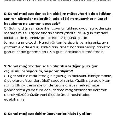
S: Sanal mağazadan satın aldığım mücevheri iade ettikten
sonraki süreçler nelerdir? İade ettiğim mücevherin ücreti
hesabıma ne zaman geçecek?
C: Satın aldığınız mücevher cayma hakkına uygunsa, iadenizin
merkezimize ulaşmasından sonra yasal süre 14 gün olmakla
birlikte iade işleminiz genellikle 1-2 iş günü içinde
tamamlanmaktadır. Hangi yöntemle sipariş vermişseniz, aynı
yöntemle iade edilir. Bankaların iade tutarlarını hesaplarınızda
görünür hale getirmeleri 1-3 iş günü arasında sürmektedir.
S: Sanal mağazadan satın almak istediğim yüzüğün
ölçüsünü bilmiyorum, ne yapmalıyım?
C: Eğer satın almak istediğiniz yüzüğün ölçüsünü bilmiyorsanız,
ölçü olarak “standart ölçü” seçebilirsiniz. Yüzük size geldikten
sonra altı ay içerisinde bir defaya mahsus merkezimize
göndererek ya da tüm Zen Pırlanta mağazalarında ücretsiz
olarak yüzüğünüzün yeni ölçüde üretilmesini talep
edebilirsiniz.
S: Sanal mağazadaki mücevherlerinizin fiyatları