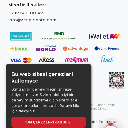
Misafir İlişkileri
0212 520 00 42
info@zenpirlanta.com
Bu web sitesi çerezleri
kullanıyor.
Daha iyi bir deneyim için izninize
ihtiyacımız var. Sizlere daha iyi bir
deneyim sunabilmek için sitemizde
Copyright © 2026, Zen Diamond tescilli markadır.
çerezler kullanılmaktadır.
Detaylı bilgi
Zen Diamond Birleşmiş Markalar Derneği ve
için tıklayınız.
Turquality Destek Programı üyesidir.
TÜM ÇEREZLERI KABUL ET
Kullanım Şartları
Gizlilik İlkeleri
Güvenlik Politikası
Çerez Politikası