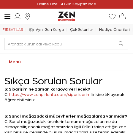
Online Özel 14 Gün Kayıpsız İade
FIRSATLAR
Aynı Gün Kargo
Çok Satanlar
Hediye Önerileri
Menü
Sıkça Sorulan Sorular
S: Siparişim ne zaman kargoya verilecek?
C:
https://www.zenpirlanta.com/siparislerim
linkine tıklayarak
öğrenebilirsiniz.
S: Sanal mağazadaki mücevherler mağazalarda var mıdır?
C: Sanal mağazadaki ürünlerin tamamı mağazalarımızda
olmayabilir, ancak mağazamızdan ilgili ürünü talep ettiğinizde
kısa bir süre içerisinde o ürünü mağazamız size temin edebilir.